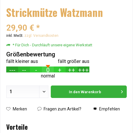
Strickmütze Watzmann
29,90 € *
inkl. MwSt.
zzgl. Versandkosten
* Für Dich - Durchläuft unsere eigene Werkstatt
Größenbewertung
fällt kleiner aus
fällt größer aus
---
--
-
0
+
++
+++
normal
In den
Warenkorb
Hinzugefügt
Merken
Fragen zum Artikel?
Empfehlen
Vorteile