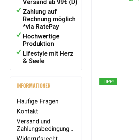
* F
Versand ab 99€ (D)
Baumwolle
T Shirt
Zahlung auf
Biobaumwolle
Rechnung möglich
Polyester
*via RatePay
Tencel Lyocell
Hochwertige
Viskose
Produktion
Lifestyle mit Herz
& Seele
TIPP!
INFORMATIONEN
Häufige Fragen
Kontakt
Versand und
Zahlungsbedingungen
Widerrufsrecht