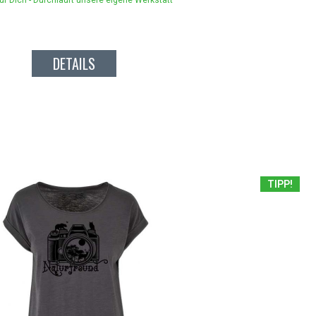
ür Dich - Durchläuft unsere eigene Werkstatt
DETAILS
TIPP!