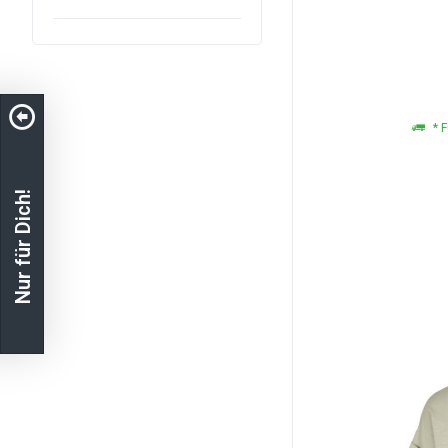
* F
Nur für Dich!