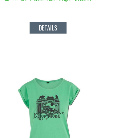
* Für Dich - Durchläuft unsere eigene Werkstatt
DETAILS