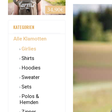
KATEGORIEN
Alle Klamotten
Girlies
Shirts
Hoodies
Sweater
Sets
Polos &
Hemden
Zipper