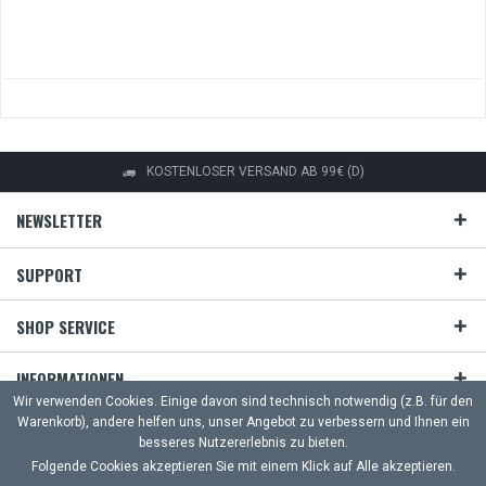
KOSTENLOSER VERSAND AB 99€ (D)
NEWSLETTER
SUPPORT
SHOP SERVICE
Trage Dich HIER für unseren
INFORMATIONEN
gratis Newsletter ein! *jederzeit
Wir verwenden Cookies. Einige davon sind technisch notwendig (z.B. für den
abbestellbar
Warenkorb), andere helfen uns, unser Angebot zu verbessern und Ihnen ein
ZAHLUNG & VERSAND
Du möchtest keine unserer
besseres Nutzererlebnis zu bieten.
Folgende Cookies akzeptieren Sie mit einem Klick auf Alle akzeptieren.
Aktionen verpassen?
UNSERE ZAHLUNGSARTEN