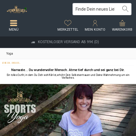
MENÜ
MERKZETTEL
MEIN KONTO
WARENKORB
KOSTENLOSER VERSAND AB 99€ (D)
Yoga
ATME EIN... UND AUS...
Namaste... Du wundervoller Mensch. Atme tief durch und sei ganz bei Dir.
Ein tolles Outfit, in dem Du Dich wohlfühlst, erhöht Dein Selbstvertrauen und Deine Wahrnehmung um ein
Vielfaches.