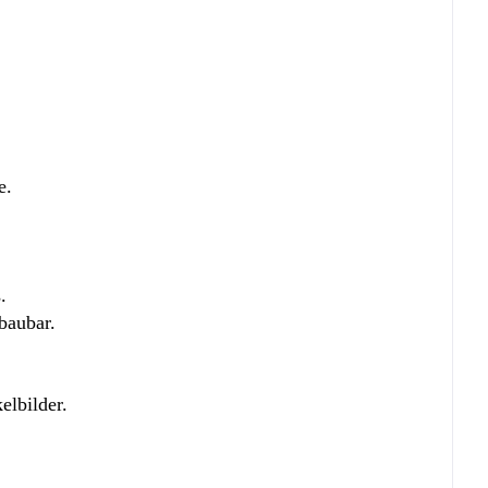
e.
.
baubar.
elbilder.