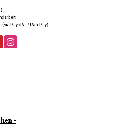
D)
ndarbeit
 (via PaypPal / RatePay)
chen -