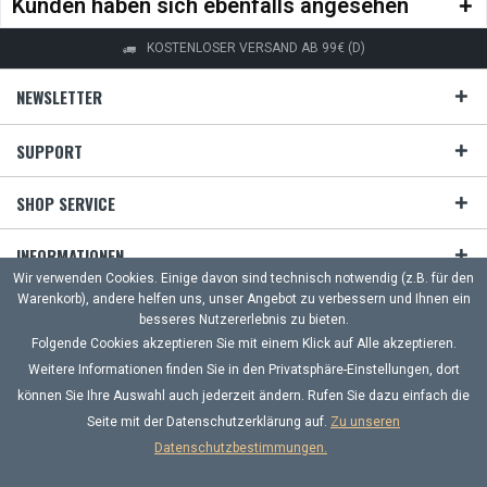
Kunden haben sich ebenfalls angesehen
KOSTENLOSER VERSAND AB 99€ (D)
NEWSLETTER
SUPPORT
SHOP SERVICE
INFORMATIONEN
Wir verwenden Cookies. Einige davon sind technisch notwendig (z.B. für den
Warenkorb), andere helfen uns, unser Angebot zu verbessern und Ihnen ein
ZAHLUNG & VERSAND
besseres Nutzererlebnis zu bieten.
Folgende Cookies akzeptieren Sie mit einem Klick auf Alle akzeptieren.
UNSERE ZAHLUNGSARTEN
Weitere Informationen finden Sie in den Privatsphäre-Einstellungen, dort
können Sie Ihre Auswahl auch jederzeit ändern. Rufen Sie dazu einfach die
Häufige Fragen
Kontakt
Versand und Zahlungsbedingungen
Seite mit der Datenschutzerklärung auf.
Zu unseren
Widerrufsrecht
Datenschutz
AGB
Impressum
Datenschutzbestimmungen.
Alle Preise inkl. gesetzl. Mehrwertsteuer zzgl.
Versandkosten
und ggf.