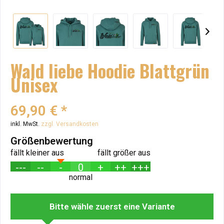
Wald liebe Hoodie Blattgrün
Unisex
69,90 € *
inkl. MwSt.
zzgl. Versandkosten
Größenbewertung
fällt kleiner aus
fällt größer aus
---
--
-
0
+
++
+++
normal
Bitte wähle zuerst eine Variante