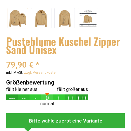
Pusteblume Kuschel Zipper
Sand Unisex
79,90 € *
inkl. MwSt.
zzgl. Versandkosten
Größenbewertung
fällt kleiner aus
fällt größer aus
---
--
-
0
+
++
+++
normal
Bitte wähle zuerst eine Variante