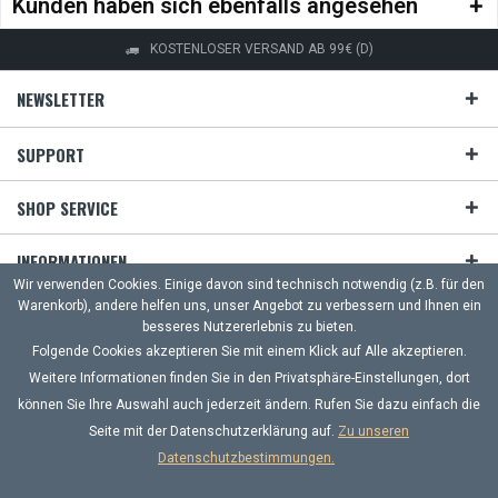
Kunden haben sich ebenfalls angesehen
KOSTENLOSER VERSAND AB 99€ (D)
NEWSLETTER
SUPPORT
SHOP SERVICE
INFORMATIONEN
Wir verwenden Cookies. Einige davon sind technisch notwendig (z.B. für den
Warenkorb), andere helfen uns, unser Angebot zu verbessern und Ihnen ein
ZAHLUNG & VERSAND
besseres Nutzererlebnis zu bieten.
Folgende Cookies akzeptieren Sie mit einem Klick auf Alle akzeptieren.
UNSERE ZAHLUNGSARTEN
Weitere Informationen finden Sie in den Privatsphäre-Einstellungen, dort
können Sie Ihre Auswahl auch jederzeit ändern. Rufen Sie dazu einfach die
Häufige Fragen
Kontakt
Versand und Zahlungsbedingungen
Seite mit der Datenschutzerklärung auf.
Zu unseren
Widerrufsrecht
Datenschutz
AGB
Impressum
Datenschutzbestimmungen.
Alle Preise inkl. gesetzl. Mehrwertsteuer zzgl.
Versandkosten
und ggf.