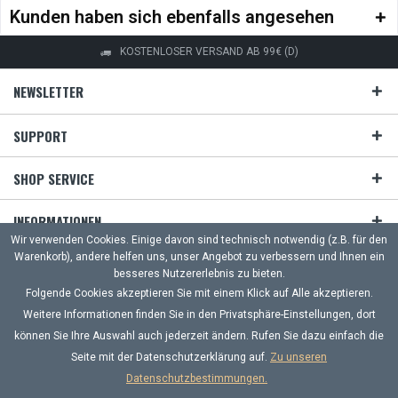
Kunden haben sich ebenfalls angesehen
KOSTENLOSER VERSAND AB 99€ (D)
NEWSLETTER
SUPPORT
SHOP SERVICE
INFORMATIONEN
Wir verwenden Cookies. Einige davon sind technisch notwendig (z.B. für den
Warenkorb), andere helfen uns, unser Angebot zu verbessern und Ihnen ein
ZAHLUNG & VERSAND
besseres Nutzererlebnis zu bieten.
Folgende Cookies akzeptieren Sie mit einem Klick auf Alle akzeptieren.
UNSERE ZAHLUNGSARTEN
Weitere Informationen finden Sie in den Privatsphäre-Einstellungen, dort
können Sie Ihre Auswahl auch jederzeit ändern. Rufen Sie dazu einfach die
Häufige Fragen
Kontakt
Versand und Zahlungsbedingungen
Seite mit der Datenschutzerklärung auf.
Zu unseren
Widerrufsrecht
Datenschutz
AGB
Impressum
Datenschutzbestimmungen.