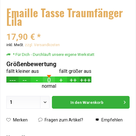
Emaille Tasse Traumfänger
Lila
17,90 € *
inkl. MwSt.
zzgl. Versandkosten
* Für Dich - Durchläuft unsere eigene Werkstatt
Größenbewertung
fällt kleiner aus
fällt größer aus
---
--
-
0
+
++
+++
normal
In den
Warenkorb
Hinzugefügt
Merken
Fragen zum Artikel?
Empfehlen