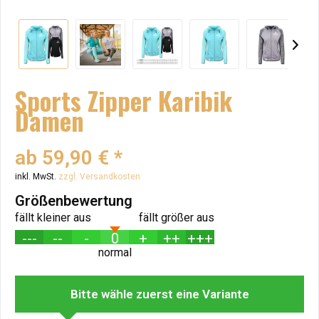
Sports Zipper Karibik
Damen
ab 59,90 € *
inkl. MwSt.
zzgl. Versandkosten
Größenbewertung
fällt kleiner aus
fällt größer aus
---
--
-
0
+
++
+++
normal
Bitte wähle zuerst eine Variante