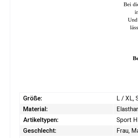
Bei di
i
Und 
läs
Be
Größe:
L / XL, 
Material:
Elastha
Artikeltypen:
Sport 
Geschlecht:
Frau, M