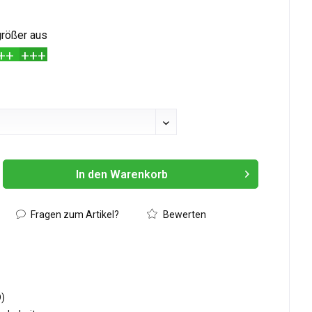
 größer aus
++
+++
In den
Warenkorb
Hinzugefügt
Fragen zum Artikel?
Bewerten
D)