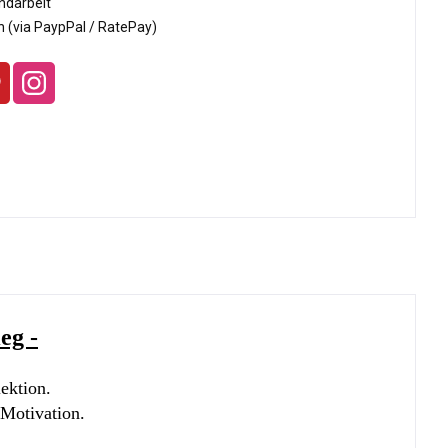
ndarbeit
 (via PaypPal / RatePay)
eg -
lektion.
 Motivation.