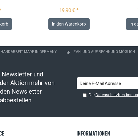
*
19,90 € *
korb
In den
Warenkorb
In d
- HANDARBEIT MADE IN GERMANY
ZAHLUNG AUF RECHNUNG MÖGLICH
 Newsletter und
oder Aktion mehr von
t den Newsletter
Die
Datenschutzbestimmu
abbestellen.
CE
INFORMATIONEN