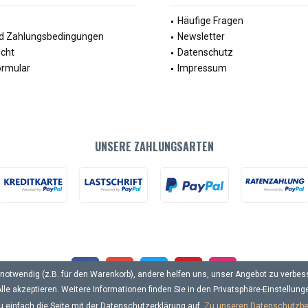
Häufige Fragen
d Zahlungsbedingungen
Newsletter
echt
Datenschutz
ormular
Impressum
UNSERE ZAHLUNGSARTEN
notwendig (z.B. für den Warenkorb), andere helfen uns, unser Angebot zu verbess
lle akzeptieren. Weitere Informationen finden Sie in den Privatsphäre-Einstellung
u einfach die Seite mit der Datenschutzerklärung auf.
Zu unseren Datenschutzb
achnahmegebühren, wenn nicht anders beschrieben. * gilt für Lieferungen innerha