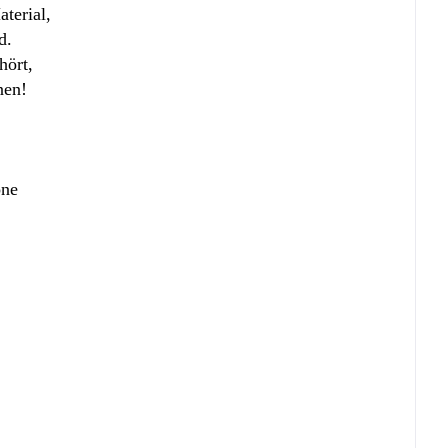
terial,
d.
hört,
nen!
one