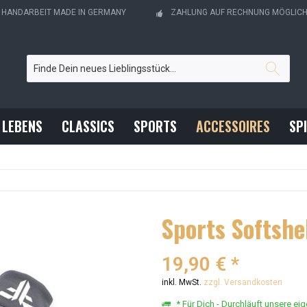
- HANDARBEIT MADE IN GERMANY
ZAHLUNG AUF RECHNUNG MÖGLIC
 LEBENS
CLASSICS
SPORTS
ACCESSOIRES
SP
Sports Softsh
19,90 € *
inkl. MwSt.
zzgl. Versandkosten
* Für Dich - Durchläuft unsere ei