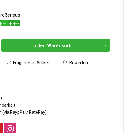
 größer aus
++
+++
In den
Warenkorb
Hinzugefügt
Fragen zum Artikel?
Bewerten
D)
ndarbeit
 (via PaypPal / RatePay)