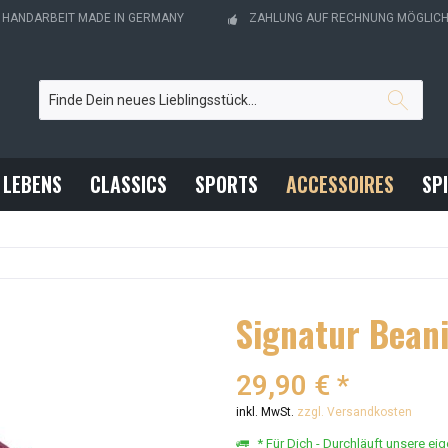
- HANDARBEIT MADE IN GERMANY
ZAHLUNG AUF RECHNUNG MÖGLIC
 LEBENS
CLASSICS
SPORTS
ACCESSOIRES
SP
Signatur Bean
29,90 € *
inkl. MwSt.
zzgl. Versandkosten
* Für Dich - Durchläuft unsere ei