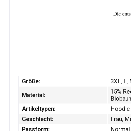
Die ents
Größe:
3XL, L,
15% Rec
Material:
Biobau
Artikeltypen:
Hoodie
Geschlecht:
Frau, M
Passform:
Normal 