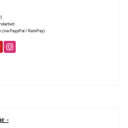
D)
ndarbeit
 (via PaypPal / RatePay)
r -