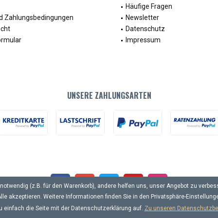
Häufige Fragen
d Zahlungsbedingungen
Newsletter
echt
Datenschutz
ormular
Impressum
UNSERE ZAHLUNGSARTEN
notwendig (z.B. für den Warenkorb), andere helfen uns, unser Angebot zu verbess
lle akzeptieren. Weitere Informationen finden Sie in den Privatsphäre-Einstellung
u einfach die Seite mit der Datenschutzerklärung auf.
Zu unseren Datenschutzb
achnahmegebühren, wenn nicht anders beschrieben. * gilt für Lieferungen innerha
Schaltfläche mit den Versandinformationen.