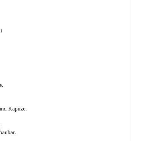
t
e.
 und Kapuze.
.
baubar.