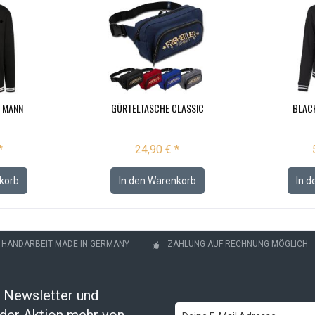
 MANN
GÜRTELTASCHE CLASSIC
BLAC
*
24,90 € *
korb
In den
Warenkorb
In d
- HANDARBEIT MADE IN GERMANY
ZAHLUNG AUF RECHNUNG MÖGLICH
 Newsletter und