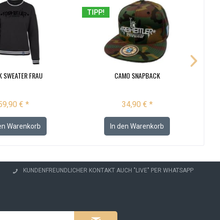
TIPP!
TI
K SWEATER FRAU
CAMO SNAPBACK
59,90 € *
34,90 € *
en
Warenkorb
In den
Warenkorb
KUNDENFREUNDLICHER KONTAKT AUCH "LIVE" PER WHATSAPP