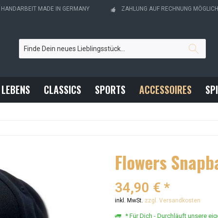
- HANDARBEIT MADE IN GERMANY
ZAHLUNG AUF RECHNUNG MÖGLIC
 LEBENS
CLASSICS
SPORTS
ACCESSOIRES
SP
Flowers Snapb
34,90 € *
inkl. MwSt.
zzgl. Versandkosten
* Für Dich - Durchläuft unsere ei