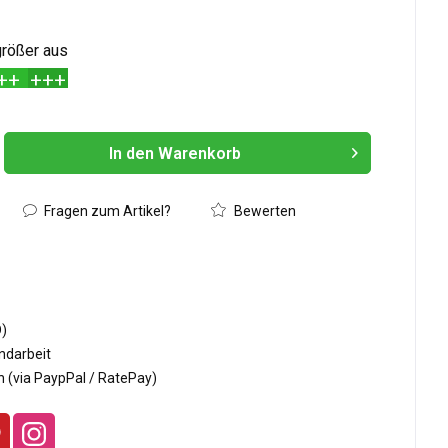
 größer aus
++
+++
In den
Warenkorb
Hinzugefügt
Fragen zum Artikel?
Bewerten
D)
ndarbeit
 (via PaypPal / RatePay)