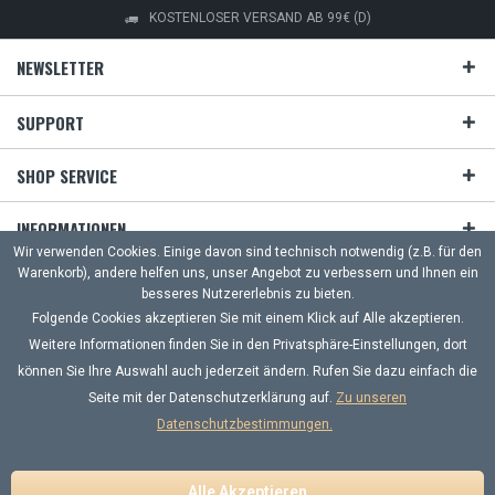
KOSTENLOSER VERSAND AB 99€ (D)
NEWSLETTER
SUPPORT
SHOP SERVICE
INFORMATIONEN
Wir verwenden Cookies. Einige davon sind technisch notwendig (z.B. für den
Warenkorb), andere helfen uns, unser Angebot zu verbessern und Ihnen ein
ZAHLUNG & VERSAND
besseres Nutzererlebnis zu bieten.
Folgende Cookies akzeptieren Sie mit einem Klick auf Alle akzeptieren.
UNSERE ZAHLUNGSARTEN
Weitere Informationen finden Sie in den Privatsphäre-Einstellungen, dort
können Sie Ihre Auswahl auch jederzeit ändern. Rufen Sie dazu einfach die
Häufige Fragen
Kontakt
Versand und Zahlungsbedingungen
Seite mit der Datenschutzerklärung auf.
Zu unseren
Widerrufsrecht
Datenschutz
AGB
Impressum
Datenschutzbestimmungen.
Alle Preise inkl. gesetzl. Mehrwertsteuer zzgl.
Versandkosten
und ggf.
Nachnahmegebühren, wenn nicht anders beschrieben. * gilt für
Lieferungen innerhalb Deutschlands, Lieferzeiten für andere Länder
Alle Akzeptieren