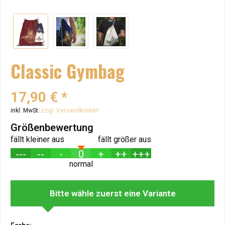
Classic Gymbag
17,90 € *
inkl. MwSt.
zzgl. Versandkosten
Größenbewertung
fällt kleiner aus
fällt größer aus
---
--
-
0
+
++
+++
normal
Bitte wähle zuerst eine Variante